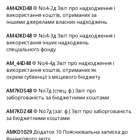
AM42KD48
Ф No4-2д Звіт про надходження і
використання коштів, отриманих за
іншими джерелами власних надходжень
AM43KD48
Ф No4-3д Звіт про надходження і
використання інших надходжень
спеціального фонду
AM_44D48
Ф No4-4д Звіт про надходження і
використання коштів, отриманих як
окремі субвенції з місцевого бюджету
AM7KDS48
Ф No7д (спец. ф.) Звіт про
заборгованість за бюджетними коштами
AM7KDZ48
Ф No7д (заг. ф.) Звіт про заборгованість
за бюджетними коштами
AMKD1029
Додаток 10 Пояснювальна записка до
фінансового звіту