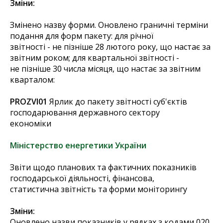
Зміни:
Змінено назву форми. Оновлено граничні терміни
подання для форм пакету: для річної
звітності - не пізніше 28 лютого року, що настає за
звітним роком; для квартальної звітності -
не пізніше 30 числа місяця, що настає за звітним
кварталом:
PROZVI01
Ярлик до пакету звітності суб'єктів
господарювання державного сектору
економіки
Міністерство енергетики України
Звіти щодо планових та фактичних показників
господарської діяльності, фінансова,
статистична звітність та форми моніторингу
Зміни:
Оновлено назви показників у рядках з кодами 020,