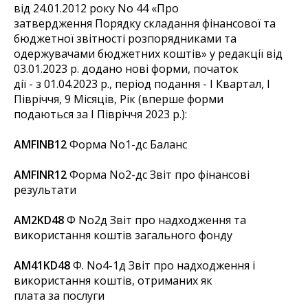
від 24.01.2012 року No 44 «Про
затвердження Порядку складання фінансової та
бюджетної звітності розпорядниками та
одержувачами бюджетних коштів» у редакції від
03.01.2023 р. додано нові форми, початок
дії - з 01.04.2023 р., період подання - I Квартал, I
Півріччя, 9 Місяців, Рік (вперше форми
подаються за І Півріччя 2023 р.):
AMFINB12
Форма No1-дс Баланс
AMFINR12
Форма No2-дс Звіт про фінансові
результати
AM2KD48
Ф No2д Звіт про надходження та
використання коштів загального фонду
AM41KD48
Ф. No4-1д Звіт про надходження і
використання коштів, отриманих як
плата за послуги