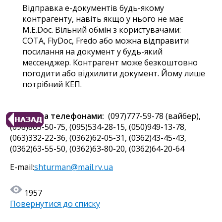
Відправка е-документів будь-якому
контрагенту, навіть якщо у нього не має
M.E.Doc. Вільний обмін з користувачами:
СОТА, FlyDoc, Fredo або можна відправити
посилання на документ у будь-який
мессенджер. Контрагент може безкоштовно
погодити або відхилити документ. Йому лише
потрібний КЕП.
Деталі за телефонами:
(097)777-59-78 (вайбер),
(098)803-50-75, (095)534-28-15, (050)949-13-78,
(063)332-22-36, (0362)62-05-31, (0362)43-45-43,
(0362)63-55-50, (0362)63-80-20, (0362)64-20-64
E-mail:
shturman@mail.rv.ua
1957
Повернутися до списку