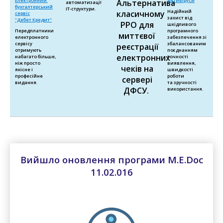
Електронний
Антивіруси
Альтернатива
автоматизації
бухгалтерський
ІТ-структури.
Надійний
класичному
сервіс
захист від
"Дебет Кредит"
РРО для
шкідливого
Передплатники
програмного
миттєвої
електронного
забезпечення зі
сервісу
збалансованим
реєстрації
отримують
поєднанням
електронних
набагато більше,
точності
ніж просто
виявлення,
чеків на
якісне і
швидкості
професійне
роботи
сервері
видання.
та зручності
ДФСУ.
використання.
Вийшло оновлення програми M.E.Doc
11.02.016