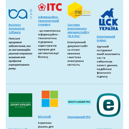
Інформаційно-
технологічний
супровід
Business
Система
Automation
електронного
- це комплексна
Software
документообігу
інформаційно -
"M.E.Doc"
Електронний
технологічна
Польське
підпис
підтримка
програмне
Електронний
користувачів
забезпечення, яке
документообіг
Зручний
програм для
за свої інноваційні
за лічені
інструмент
автоматизації
рішення отримало
хвилини
який економить
бізнесу.
визнання між
і миттєва
час та
продуктів
електронна
забезпечує
корпоративного
звітність.
захист данних,
ринку.
надійніше
фізичного
підпису
Microsoft
Програмний РРО
Комплекс
рішень для