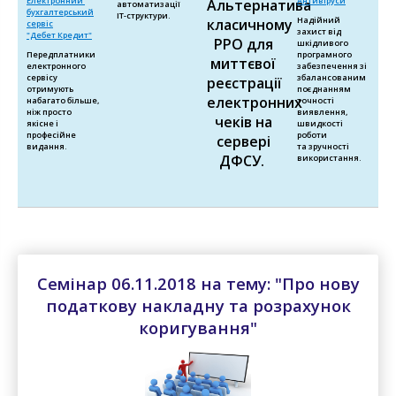
Електронний
Антивіруси
Альтернатива
автоматизації
бухгалтерський
ІТ-структури.
Надійний
класичному
сервіс
захист від
"Дебет Кредит"
РРО для
шкідливого
Передплатники
програмного
миттєвої
електронного
забезпечення зі
сервісу
збалансованим
реєстрації
отримують
поєднанням
електронних
набагато більше,
точності
ніж просто
виявлення,
чеків на
якісне і
швидкості
професійне
роботи
сервері
видання.
та зручності
ДФСУ.
використання.
Семінар 06.11.2018 на тему: "Про нову
податкову накладну та розрахунок
коригування"