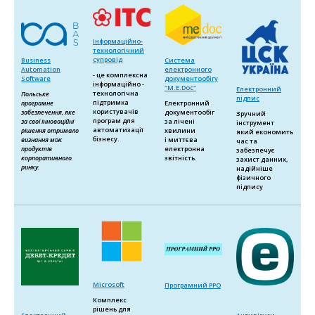
Інформаційно-
технологічний
супровід
Business
Система
Automation
електронного
- це комплексна
Software
документообігу
інформаційно -
"M.E.Doc"
Електронний
технологічна
Польське
підпис
підтримка
програмне
Електронний
користувачів
забезпечення, яке
документообіг
Зручний
програм для
за свої інноваційні
за лічені
інструмент
автоматизації
рішення отримало
хвилини
який економить
бізнесу.
визнання між
і миттєва
час та
продуктів
електронна
забезпечує
корпоративного
звітність.
захист данних,
ринку.
надійніше
фізичного
підпису
Microsoft
Програмний РРО
Комплекс
рішень для