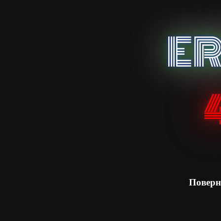
E
Поверн