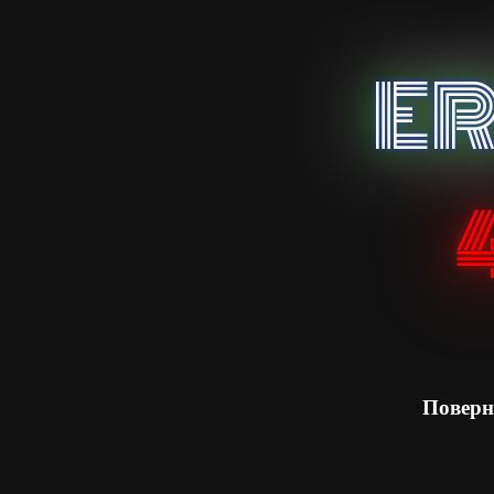
E
Поверн