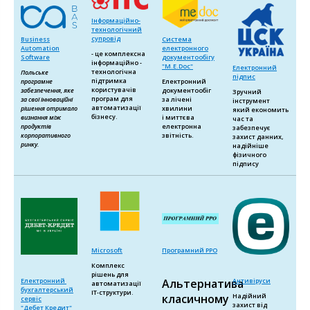
Інформаційно-
технологічний
супровід
Business
Система
Automation
електронного
- це комплексна
Software
документообігу
інформаційно -
"M.E.Doc"
Електронний
технологічна
Польське
підпис
підтримка
програмне
Електронний
користувачів
забезпечення, яке
документообіг
Зручний
програм для
за свої інноваційні
за лічені
інструмент
автоматизації
рішення отримало
хвилини
який економить
бізнесу.
визнання між
і миттєва
час та
продуктів
електронна
забезпечує
корпоративного
звітність.
захист данних,
ринку.
надійніше
фізичного
підпису
Microsoft
Програмний РРО
Комплекс
рішень для
Електронний
Антивіруси
Альтернатива
автоматизації
бухгалтерський
ІТ-структури.
Надійний
класичному
сервіс
захист від
"Дебет Кредит"