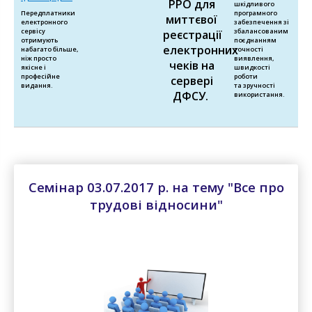
РРО для
шкідливого
Передплатники
програмного
миттєвої
електронного
забезпечення зі
сервісу
збалансованим
реєстрації
отримують
поєднанням
електронних
набагато більше,
точності
ніж просто
виявлення,
чеків на
якісне і
швидкості
професійне
роботи
сервері
видання.
та зручності
ДФСУ.
використання.
Семінар 03.07.2017 р. на тему "Все про
трудові відносини"