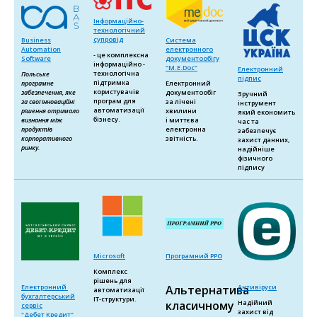
Інформаційно-
технологічний
супровід
Business
Система
Automation
електронного
- це комплексна
Software
документообігу
інформаційно -
"M.E.Doc"
Електронний
технологічна
Польське
підпис
підтримка
програмне
Електронний
користувачів
забезпечення, яке
документообіг
Зручний
програм для
за свої інноваційні
за лічені
інструмент
автоматизації
рішення отримало
хвилини
який економить
бізнесу.
визнання між
і миттєва
час та
продуктів
електронна
забезпечує
корпоративного
звітність.
захист данних,
ринку.
надійніше
фізичного
підпису
Microsoft
Програмний РРО
Комплекс
рішень для
Електронний
Антивіруси
Альтернатива
автоматизації
бухгалтерський
ІТ-структури.
Надійний
класичному
сервіс
захист від
"Дебет Кредит"