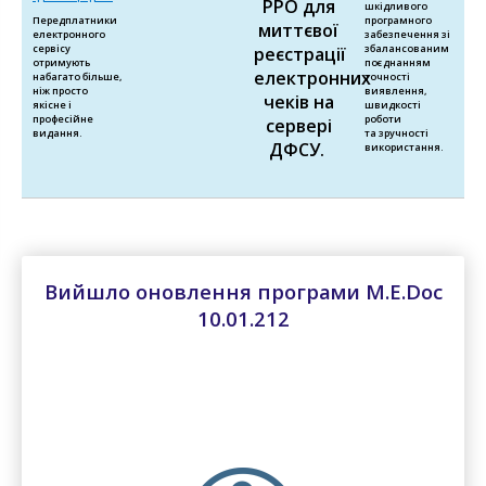
РРО для
шкідливого
Передплатники
програмного
миттєвої
електронного
забезпечення зі
сервісу
збалансованим
реєстрації
отримують
поєднанням
електронних
набагато більше,
точності
ніж просто
виявлення,
чеків на
якісне і
швидкості
професійне
роботи
сервері
видання.
та зручності
ДФСУ.
використання.
Вийшло оновлення програми M.E.Doc
10.01.212