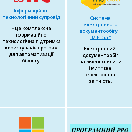
Інформаційно-
технологічний
супровід
Система
електронного
- це комплексна
документообігу
інформаційно -
"M.E.Doc"
технологічна підтримка
користувачів програм
Електронний
для автоматизації
документообіг
бізнесу.
за лічені хвилини
і миттєва
електронна
звітність.