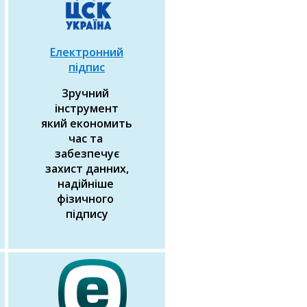
Електронний
підпис
Зручний
інструмент
який економить
час та
забезпечує
захист данних,
надійніше
фізичного
підпису