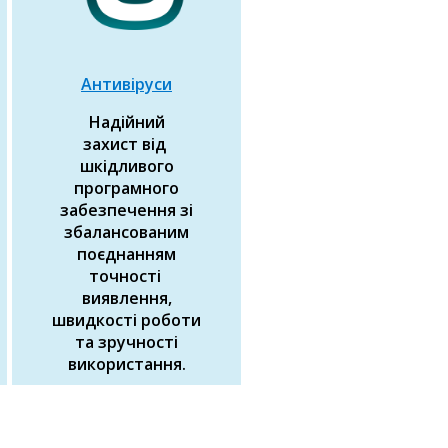
Антивіруси
Надійний
захист від
шкідливого
програмного
забезпечення зі
збалансованим
поєднанням
точності
виявлення,
швидкості роботи
та зручності
використання.