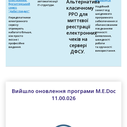
Електронний
Антивіруси
Альтернатива
автоматизації
бухгалтерський
ІТ-структури.
Надійний
класичному
сервіс
захист від
"Дебет Кредит"
РРО для
шкідливого
Передплатники
програмного
миттєвої
електронного
забезпечення зі
сервісу
збалансованим
реєстрації
отримують
поєднанням
електронних
набагато більше,
точності
ніж просто
виявлення,
чеків на
якісне і
швидкості
професійне
роботи
сервері
видання.
та зручності
ДФСУ.
використання.
Вийшло оновлення програми M.E.Doc
11.00.026