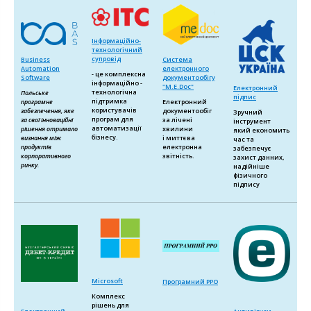
Інформаційно-
технологічний
супровід
Business
Система
Automation
електронного
- це комплексна
Software
документообігу
інформаційно -
"M.E.Doc"
Електронний
технологічна
Польське
підпис
підтримка
програмне
Електронний
користувачів
забезпечення, яке
документообіг
Зручний
програм для
за свої інноваційні
за лічені
інструмент
автоматизації
рішення отримало
хвилини
який економить
бізнесу.
визнання між
і миттєва
час та
продуктів
електронна
забезпечує
корпоративного
звітність.
захист данних,
ринку.
надійніше
фізичного
підпису
Microsoft
Програмний РРО
Комплекс
рішень для