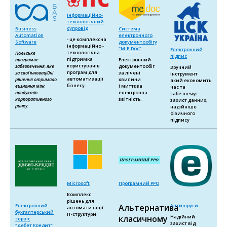
Інформаційно-
технологічний
супровід
Business
Система
Automation
електронного
- це комплексна
Software
документообігу
інформаційно -
"M.E.Doc"
Електронний
технологічна
Польське
підпис
підтримка
програмне
Електронний
користувачів
забезпечення, яке
документообіг
Зручний
програм для
за свої інноваційні
за лічені
інструмент
автоматизації
рішення отримало
хвилини
який економить
бізнесу.
визнання між
і миттєва
час та
продуктів
електронна
забезпечує
корпоративного
звітність.
захист данних,
ринку.
надійніше
фізичного
підпису
Microsoft
Програмний РРО
Комплекс
рішень для
Електронний
Антивіруси
Альтернатива
автоматизації
бухгалтерський
ІТ-структури.
Надійний
класичному
сервіс
захист від
"Дебет Кредит"