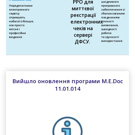
РРО для
шкідливого
Передплатники
програмного
миттєвої
електронного
забезпечення зі
сервісу
збалансованим
реєстрації
отримують
поєднанням
електронних
набагато більше,
точності
ніж просто
виявлення,
чеків на
якісне і
швидкості
професійне
роботи
сервері
видання.
та зручності
ДФСУ.
використання.
Вийшло оновлення програми M.E.Doc
11.01.014